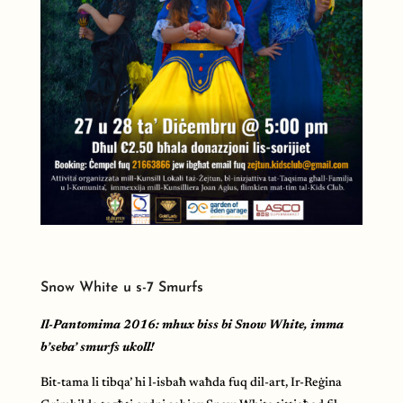
Snow White u s-7 Smurfs
Il-Pantomima 2016: mhux biss bi Snow White, imma
b’seba’ smurfs ukoll!
Bit-tama li tibqa’ hi l-isbaħ waħda fuq dil-art, Ir-Reġina