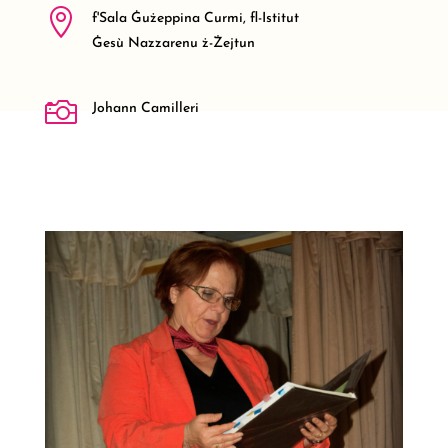

f'Sala Ġużeppina Curmi, fl-Istitut
Ġesù Nazzarenu ż-Żejtun

Johann Camilleri