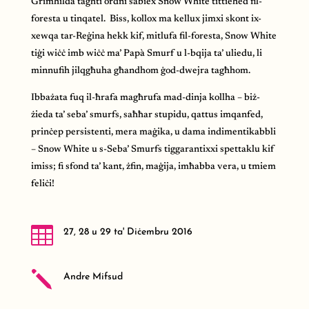
Grimhilda tagħti ordni sabiex Snow White tittieħed fil-
foresta u tinqatel. Biss, kollox ma kellux jimxi skont ix-
xewqa tar-Reġina hekk kif, mitlufa fil-foresta, Snow White
tiġi wiċċ imb wiċċ ma’ Papà Smurf u l-bqija ta’ uliedu, li
minnufih jilqgħuha għandhom ġod-dwejra tagħhom.
Ibbażata fuq il-ħrafa magħrufa mad-dinja kollha – biż-
żieda ta’ seba’ smurfs, saħħar stupidu, qattus imqanfed,
prinċep persistenti, mera maġika, u dama indimentikabbli
–
Snow White u s-Seba’ Smurfs
tiggarantixxi spettaklu kif
imiss; fi sfond ta’ kant, żfin, maġija, imħabba vera, u tmiem
feliċi!

27, 28 u 29 ta' Diċembru 2016
j
Andre Mifsud